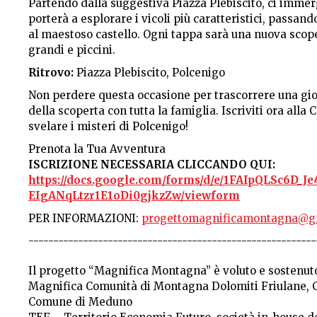
Partendo dalla suggestiva Piazza Plebiscito, ci imme
porterà a esplorare i vicoli più caratteristici, passan
al maestoso castello. Ogni tappa sarà una nuova scope
grandi e piccini.
Ritrovo:
Piazza Plebiscito, Polcenigo
Non perdere questa occasione per trascorrere una gio
della scoperta con tutta la famiglia. Iscriviti ora alla
svelare i misteri di Polcenigo!
Prenota la Tua Avventura
ISCRIZIONE NECESSARIA CLICCANDO QUI:
https://docs.google.com/forms/d/e/1FAIpQLSc6D
EIgANqLtzr1E1oDi0gjkzZw/viewform
PER INFORMAZIONI:
progettomagnificamontagna@g
----------------------------------------------------------
Il progetto “Magnifica Montagna” è voluto e sostenut
Magnifica Comunità di Montagna Dolomiti Friulane, C
Comune di Meduno