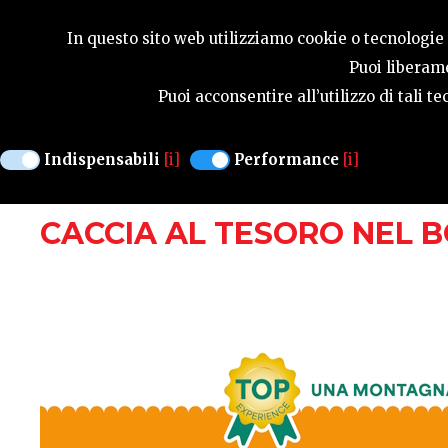
SAISONFÜHRER
In questo sito web utilizziamo cookie o tecnologie s
Puoi liberame
Puoi acconsentire all’utilizzo di tali 
MANIFESTAZIONI
Indispensabili
[i]
Performance
[i]
POLCENIGO
DOMENICA 25 AGOSTO ORE
CACCIA AL TESORO NEL 