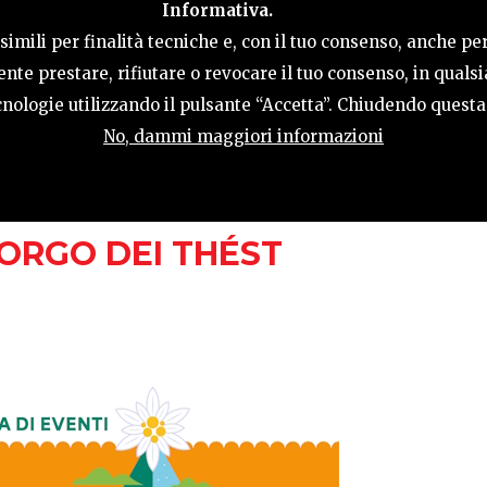
Informativa.
AKTIVITÄTEN
GASTFREUNDSCHAFT
TERRI
imili per finalità tecniche e, con il tuo consenso, anche per
nte prestare, rifiutare o revocare il tuo consenso, in qual
tecnologie utilizzando il pulsante “Accetta”. Chiudendo quest
No, dammi maggiori informazioni
 9:30
BORGO DEI THÉST