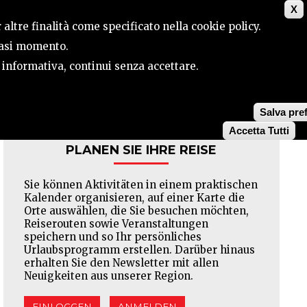
X
TORIUM
KONTAKTE
SUCHE
 altre finalità come specificato nella cookie policy.
siasi momento.
a informativa, continui senza accettare.
Facebook
Twitter
Pinterest
Salva pre
Accetta Tutti
PLANEN SIE IHRE REISE
Sie können Aktivitäten in einem praktischen
Kalender organisieren, auf einer Karte die
Orte auswählen, die Sie besuchen möchten,
Reiserouten sowie Veranstaltungen
speichern und so Ihr persönliches
Urlaubsprogramm erstellen. Darüber hinaus
erhalten Sie den Newsletter mit allen
Neuigkeiten aus unserer Region.
EINLOGGEN
ANMELDEN