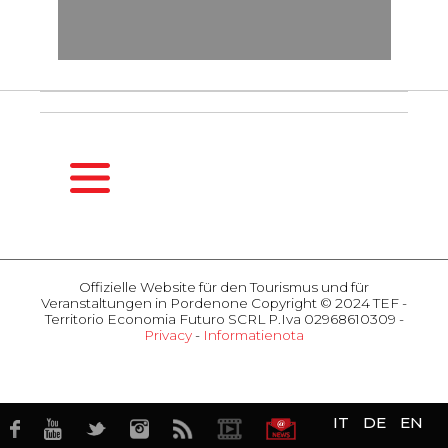
HOMEPAGE
DE
Offizielle Website für den Tourismus und für
SAISONFÜHRER
Veranstaltungen in Pordenone Copyright © 2024 TEF -
Frühling
Territorio Economia Futuro SCRL P.Iva 02968610309 -
Privacy
-
Informatienota
Sommer
AKTIVITÄTEN
Herbst
Veranstaltungen
Winter
Touristenattraktionen
GASTFREUNDSCHAFT
Geschmack
IT
DE
EN
Unterkunft
Gewerbe
Restaurants