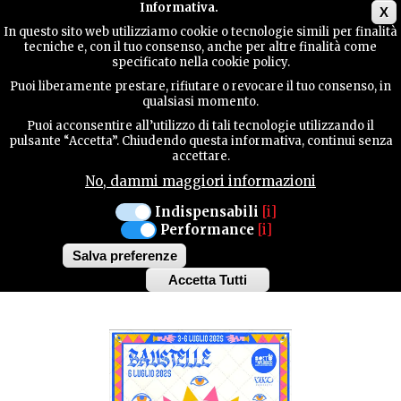
Main menu
Informativa.
X
In questo sito web utilizziamo cookie o tecnologie simili per finalità
tecniche e, con il tuo consenso, anche per altre finalità come
TERRITORIUM
specificato nella cookie policy.
MANIFESTAZIONI
Puoi liberamente prestare, rifiutare o revocare il tuo consenso, in
qualsiasi momento.
KONTAKTE
Puoi acconsentire all’utilizzo di tali tecnologie utilizzando il
SESTO AL REGHENA
pulsante “Accetta”. Chiudendo questa informativa, continui senza
accettare.
DOMENICA 6 LUGLIO
No, dammi maggiori informazioni
SUCHE
SEXTO 'NPLUGGED:
Indispensabili
[i]
Performance
[i]
BAUSTELLE / EL
Salva preferenze
GALACTICO TOUR
Accetta Tutti
Withdraw
consent