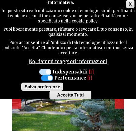
Main menu
Informativa.
X
In questo sito web utilizziamo cookie o tecnologie simili per finalità
tecniche e, con il tuo consenso, anche per altre finalità come
TERRITORIUM
specificato nella cookie policy.
GASTHOF
Puoi liberamente prestare, rifiutare o revocare il tuo consenso, in
AL GIARDINO
qualsiasi momento.
KONTAKTE
Puoi acconsentire all’utilizzo di tali tecnologie utilizzando il
pulsante “Accetta”. Chiudendo questa informativa, continui senza
accettare.
No, dammi maggiori informazioni
SUCHE
Indispensabili
[i]
Performance
[i]
Salva preferenze
Accetta Tutti
Withdraw
consent