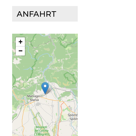
ANFAHRT
+
−