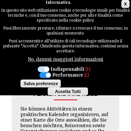
Main menu
Informativa.
X
In questo sito web utilizziamo cookie o tecnologie simili per finalità
tecniche e, con il tuo consenso, anche per altre finalità come
TERRITORIUM
specificato nella cookie policy.
AL MOSAICO
Puoi liberamente prestare, rifiutare o revocare il tuo consenso, in
qualsiasi momento.
Geschlossen : SAB
KONTAKTE
Puoi acconsentire all’utilizzo di tali tecnologie utilizzando il
pulsante “Accetta”. Chiudendo questa informativa, continui senza
accettare.
No, dammi maggiori informazioni
SUCHE
Facebook
Twitter
Pinterest
Indispensabili
[i]
Performance
[i]
Salva preferenze
Accetta Tutti
PLANEN SIE IHRE REISE
Withdraw
consent
Sie können Aktivitäten in einem
praktischen Kalender organisieren, auf
einer Karte die Orte auswählen, die Sie
besuchen möchten, Reiserouten sowie