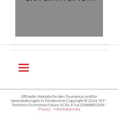
HOMEPAGE
DE
Offizielle Website für den Tourismus und für
SAISONFÜHRER
Veranstaltungen in Pordenone Copyright © 2024 TEF -
Frühling
Territorio Economia Futuro SCRL P.Iva 02968610309 -
Privacy
-
Informatienota
Sommer
AKTIVITÄTEN
Herbst