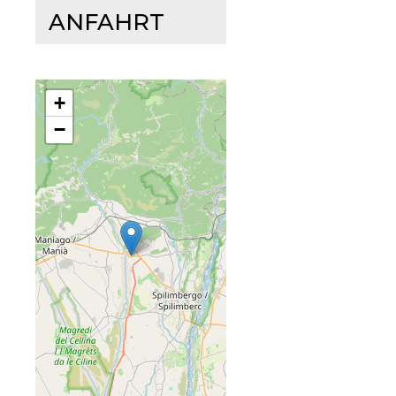
ANFAHRT
+
−