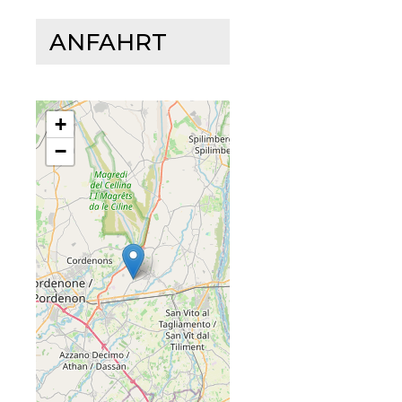
ANFAHRT
+
−