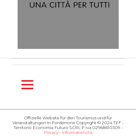
HOMEPAGE
DE
Offizielle Website für den Tourismus und für
SAISONFÜHRER
Veranstaltungen in Pordenone Copyright © 2024 TEF -
Frühling
Territorio Economia Futuro SCRL P.Iva 02968610309 -
Privacy
-
Informatienota
Sommer
AKTIVITÄTEN