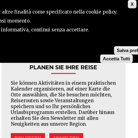
X
TORIUM
KONTAKTE
SUCHE
 altre finalità come specificato nella cookie policy.
siasi momento.
a informativa, continui senza accettare.
Facebook
Twitter
Pinterest
Salva pre
Accetta Tutti
PLANEN SIE IHRE REISE
Sie können Aktivitäten in einem praktischen
Kalender organisieren, auf einer Karte die
Orte auswählen, die Sie besuchen möchten,
Reiserouten sowie Veranstaltungen
speichern und so Ihr persönliches
Urlaubsprogramm erstellen. Darüber hinaus
erhalten Sie den Newsletter mit allen
Neuigkeiten aus unserer Region.
EINLOGGEN
ANMELDEN