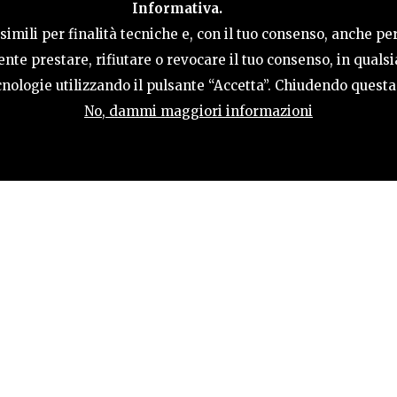
Informativa.
AKTIVITÄTEN
GASTFREUNDSCHAFT
TERRI
imili per finalità tecniche e, con il tuo consenso, anche per
nte prestare, rifiutare o revocare il tuo consenso, in qual
tecnologie utilizzando il pulsante “Accetta”. Chiudendo quest
No, dammi maggiori informazioni