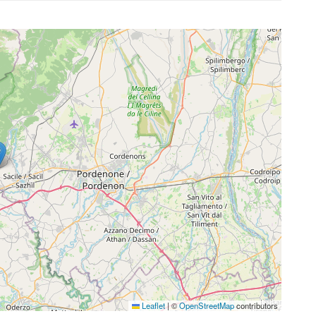
Leaflet
|
©
OpenStreetMap
contributors