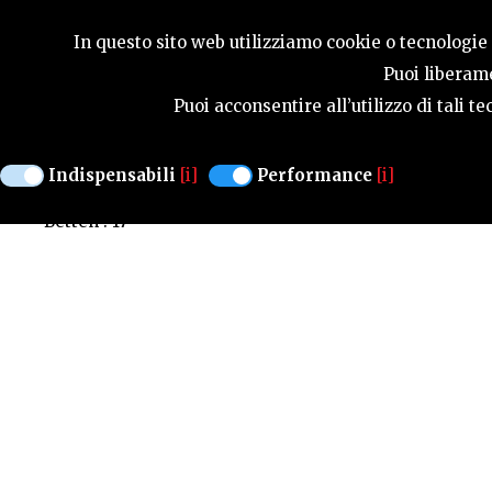
SAISONFÜHRER
In questo sito web utilizziamo cookie o tecnologie s
Puoi liberame
Puoi acconsentire all’utilizzo di tali 
AL SOLE
Indispensabili
[i]
Performance
[i]
Geschlossen : SAB
Einzelzimmer : 10
Betten : 17