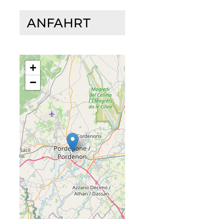
ANFAHRT
+
−