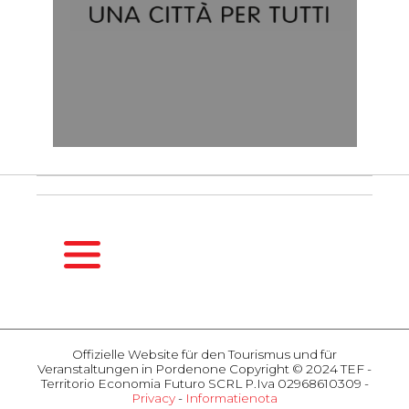
HOMEPAGE
DE
Offizielle Website für den Tourismus und für
SAISONFÜHRER
Veranstaltungen in Pordenone Copyright © 2024 TEF -
Frühling
Territorio Economia Futuro SCRL P.Iva 02968610309 -
Privacy
-
Informatienota
Sommer
AKTIVITÄTEN