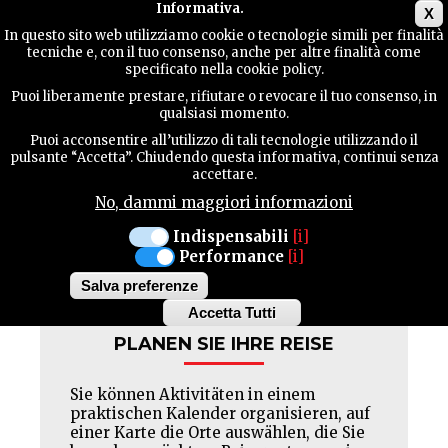
Main menu
Informativa.
X
In questo sito web utilizziamo cookie o tecnologie simili per finalità
tecniche e, con il tuo consenso, anche per altre finalità come
TERRITORIUM
specificato nella cookie policy.
ENOTHEK
Puoi liberamente prestare, rifiutare o revocare il tuo consenso, in
AL TRAMAI
qualsiasi momento.
KONTAKTE
Puoi acconsentire all’utilizzo di tali tecnologie utilizzando il
Geschlossen : MI-NACHM DO
pulsante “Accetta”. Chiudendo questa informativa, continui senza
accettare.
No, dammi maggiori informazioni
SUCHE
Indispensabili
[i]
Facebook
Twitter
Pinterest
Performance
[i]
Salva preferenze
Accetta Tutti
Withdraw
PLANEN SIE IHRE REISE
consent
Sie können Aktivitäten in einem
praktischen Kalender organisieren, auf
einer Karte die Orte auswählen, die Sie