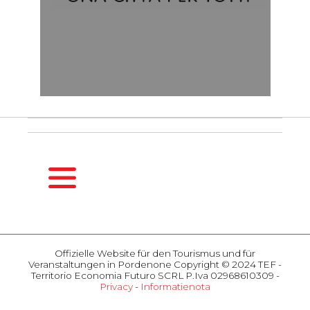
HOMEPAGE
DE
Offizielle Website für den Tourismus und für
SAISONFÜHRER
Veranstaltungen in Pordenone Copyright © 2024 TEF -
Frühling
Territorio Economia Futuro SCRL P.Iva 02968610309 -
Privacy
-
Informatienota
Sommer
AKTIVITÄTEN
Herbst