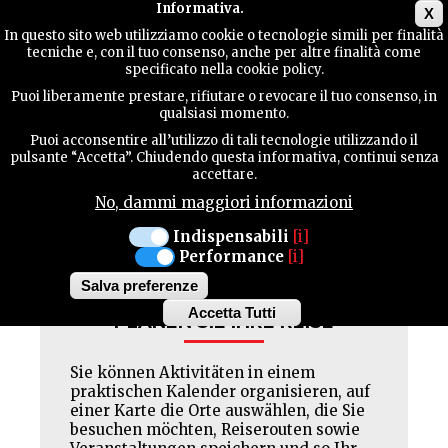
Main menu
Informativa.
X
In questo sito web utilizziamo cookie o tecnologie simili per finalità
tecniche e, con il tuo consenso, anche per altre finalità come
TERRITORIUM
specificato nella cookie policy.
ALLA FATTORIA
Puoi liberamente prestare, rifiutare o revocare il tuo consenso, in
qualsiasi momento.
Geschlossen : MER
KONTAKTE
Puoi acconsentire all’utilizzo di tali tecnologie utilizzando il
pulsante “Accetta”. Chiudendo questa informativa, continui senza
accettare.
No, dammi maggiori informazioni
SUCHE
Facebook
Twitter
Pinterest
Indispensabili
[i]
Performance
[i]
Salva preferenze
Accetta Tutti
PLANEN SIE IHRE REISE
Withdraw
consent
Sie können Aktivitäten in einem
praktischen Kalender organisieren, auf
einer Karte die Orte auswählen, die Sie
besuchen möchten, Reiserouten sowie