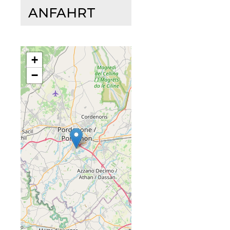
ANFAHRT
+
−