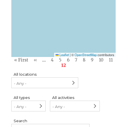
Leaflet
|
©
OpenStreetMap
contributors
Pagination
First
« First
Previous
‹‹
…
Page
4
Page
5
Page
6
Page
7
Page
8
Page
9
Page
10
Page
11
page
page
Current
12
page
All locations
All types
All activities
Search