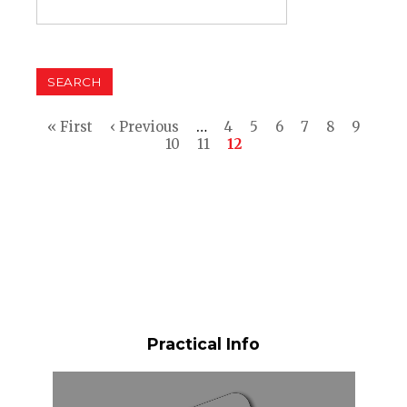
Pagination
First
« First
Previous
‹ Previous
…
Page
4
Page
5
Page
6
Page
7
Page
8
Page
9
page
page
Page
10
Page
11
Current
12
page
Practical Info