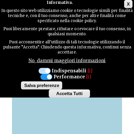
Main menu
Informativa.
X
In questo sito web utilizziamo cookie o tecnologie simili per finalità
tecniche e, con il tuo consenso, anche per altre finalità come
TERRITORY
specificato nella cookie policy.
Puoi liberamente prestare, rifiutare o revocare il tuo consenso, in
MAP OF HIGHLIGHTS
qualsiasi momento.
CONTACTS
Puoi acconsentire all’utilizzo di tali tecnologie utilizzando il
pulsante “Accetta”. Chiudendo questa informativa, continui senza
Discover all the highlights of our province
accettare.
No, dammi maggiori informazioni
SEARCH
Indispensabili
[i]
Performance
[i]
+
Salva preferenze
−
Accetta Tutti
Withdraw
consent