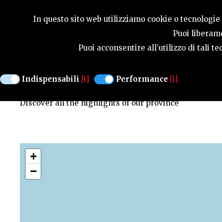
SEASONS
In questo sito web utilizziamo cookie o tecnologie s
Puoi liberame
Puoi acconsentire all’utilizzo di tali 
MAP OF HIGHLIGHTS
Indispensabili
[i]
Performance
[i]
Discover all the highlights of our province
+
−