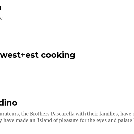
a
c
west+est cooking
rdino
rateurs, the Brothers Pascarella with their families, have cr
ey have made an 'island of pleasure for the eyes and palate b