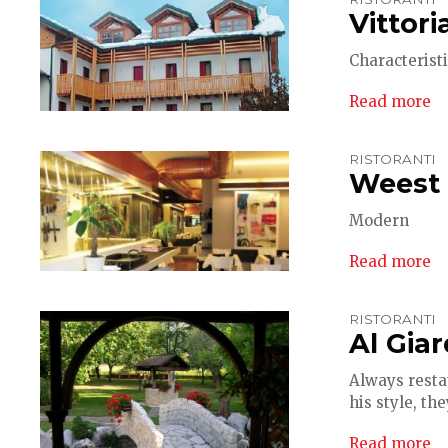
Vittori
Characteristi
Read more
RISTORANTI
Weest 
Modern
Read more
RISTORANTI
Al Gia
Always restau
his style, th
Read more