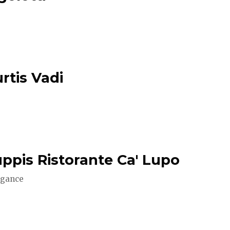
urtis Vadi
uppis Ristorante Ca' Lupo
egance