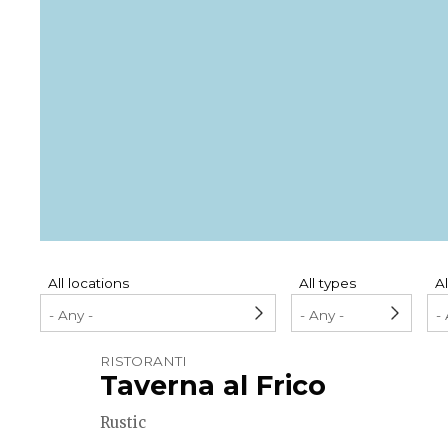
Pagination
All locations
All types
Al
RISTORANTI
Taverna al Frico
Rustic