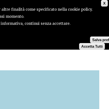
X
CONTACTS
SEARCH
 altre finalità come specificato nella cookie policy.
siasi momento.
a informativa, continui senza accettare.
Salva pre
Accetta Tutti