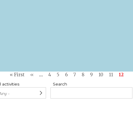
First
« First
Previous
‹‹
…
Page
4
Page
5
Page
6
Page
7
Page
8
Page
9
Page
10
Page
11
Curre
12
page
page
page
l activities
Search