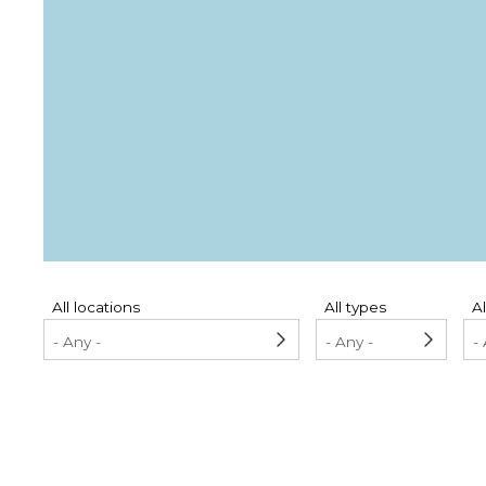
Pagination
All locations
All types
Al
Pagination