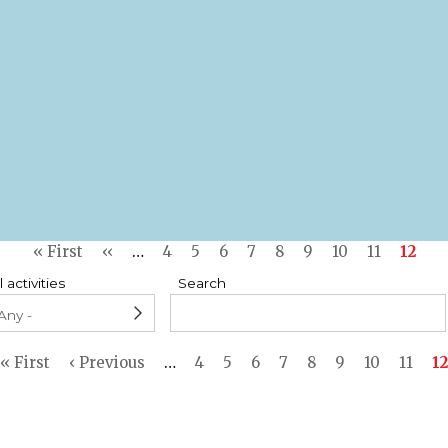
First
« First
Previous
‹‹
…
Page
4
Page
5
Page
6
Page
7
Page
8
Page
9
Page
10
Page
11
Curre
12
page
page
page
l activities
Search
First
« First
Previous
‹ Previous
…
Page
4
Page
5
Page
6
Page
7
Page
8
Page
9
Page
10
Page
11
C
12
page
page
p