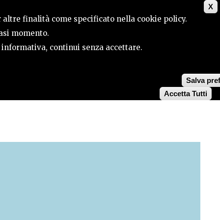
X
CONTACTS
SEARCH
 altre finalità come specificato nella cookie policy.
siasi momento.
a informativa, continui senza accettare.
Salva pre
Accetta Tutti