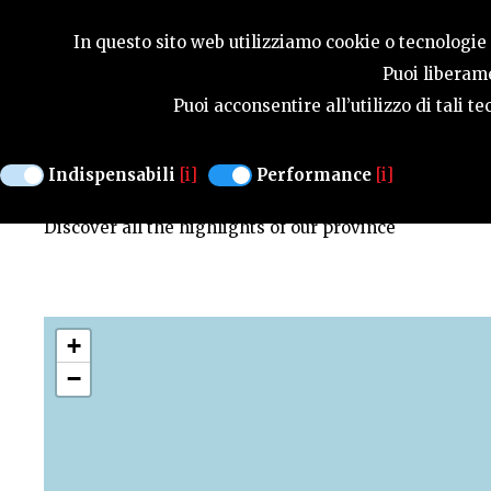
SEASONS
In questo sito web utilizziamo cookie o tecnologie s
Puoi liberame
Puoi acconsentire all’utilizzo di tali 
MAP OF HIGHLIGHTS
Indispensabili
[i]
Performance
[i]
Discover all the highlights of our province
+
−