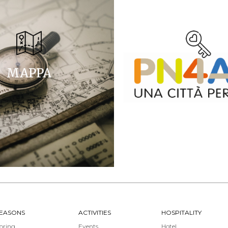
MAPPA
EASONS
ACTIVITIES
HOSPITALITY
pring
Events
Hotel