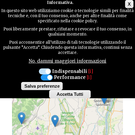
Main menu
Informativa.
X
In questo sito web utilizziamo cookie o tecnologie simili per finalità
tecniche e, con il tuo consenso, anche per altre finalità come
TERRITORY
specificato nella cookie policy.
Puoi liberamente prestare, rifiutare o revocare il tuo consenso, in
MAP OF HIGHLIGHTS
qualsiasi momento.
CONTACTS
Puoi acconsentire all’utilizzo di tali tecnologie utilizzando il
pulsante “Accetta”. Chiudendo questa informativa, continui senza
Discover all the highlights of our province
accettare.
No, dammi maggiori informazioni
SEARCH
Indispensabili
[i]
Performance
[i]
+
Salva preferenze
−
Accetta Tutti
Withdraw
consent