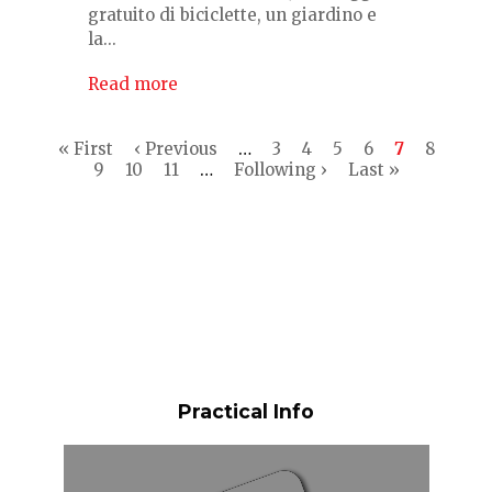
gratuito di biciclette, un giardino e
la...
Read more
Pagination
First
« First
Previous
‹ Previous
…
Page
3
Page
4
Page
5
Page
6
Current
7
Page
8
page
Page
9
Page
10
page
Page
11
…
Next
Following ›
Last
Last »
page
page
page
Practical Info