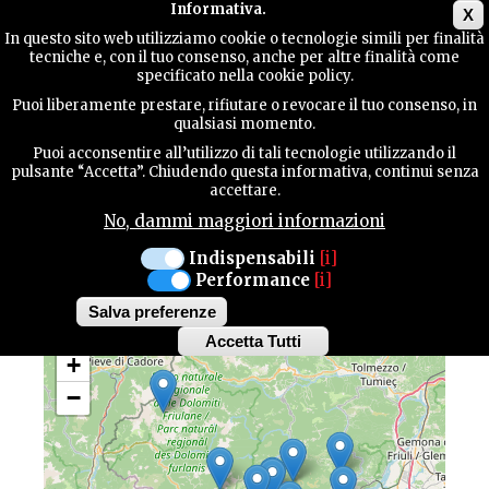
Main menu
Informativa.
X
In questo sito web utilizziamo cookie o tecnologie simili per finalità
tecniche e, con il tuo consenso, anche per altre finalità come
GUIDA
specificato nella cookie policy.
UTILE
Puoi liberamente prestare, rifiutare o revocare il tuo consenso, in
Mappa con i punti di
qualsiasi momento.
interesse
Puoi acconsentire all’utilizzo di tali tecnologie utilizzando il
CONTATTI
pulsante “Accetta”. Chiudendo questa informativa, continui senza
accettare.
No, dammi maggiori informazioni
Scopri tutte le bellezze e le attrattività della
nostra provincia
CERCA
Indispensabili
[i]
Performance
[i]
Salva preferenze
Accetta Tutti
Withdraw
+
consent
−