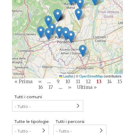
Leaflet
|
©
OpenStreetMap
contributors
Pagination
First
« Prima
Previous
‹‹
…
Pagina
9
Pagina
10
Pagina
11
Pagina
12
Current
13
Pagina
14
Pagina
15
page
page
Pagina
16
Pagina
17
…
Next
››
Last
Ultima »
page
page
page
Tutti i comuni
Tutte le tipologie
Tutti i percorsi