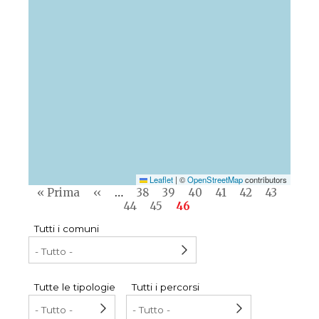
Leaflet
|
©
OpenStreetMap
contributors
Pagination
First
« Prima
Previous
‹‹
…
Pagina
38
Pagina
39
Pagina
40
Pagina
41
Pagina
42
Pagina
43
Pagin
page
page
44
Pagina
45
Current
46
page
Tutti i comuni
Tutte le tipologie
Tutti i percorsi