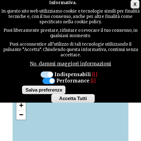
Main menu
Informativa.
X
In questo sito web utilizziamo cookie o tecnologie simili per finalità
tecniche e, con il tuo consenso, anche per altre finalità come
GUIDA
specificato nella cookie policy.
UTILE
Puoi liberamente prestare, rifiutare o revocare il tuo consenso, in
Mappa con i punti di
qualsiasi momento.
interesse
Puoi acconsentire all’utilizzo di tali tecnologie utilizzando il
CONTATTI
pulsante “Accetta”. Chiudendo questa informativa, continui senza
accettare.
No, dammi maggiori informazioni
Scopri tutte le bellezze e le attrattività della
nostra provincia
CERCA
Indispensabili
[i]
Performance
[i]
Salva preferenze
Accetta Tutti
Withdraw
+
consent
−