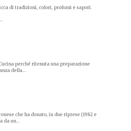
icca di tradizioni, colori, profumi e sapori.
..
a Cucina perché ritenuta una preparazione
nza della...
ronese che ha donato, in due riprese (1982 e
a da un...