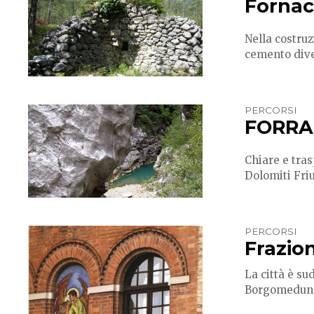
Fornac
Nella costruz
cemento diven
PERCORSI
FORRA
Chiare e tra
Dolomiti Fri
PERCORSI
Frazion
La città è su
Borgomeduna,