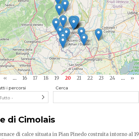
Previous
‹‹
…
Pagina
16
Pagina
17
Pagina
18
Pagina
19
Current
20
Pagina
21
Pagina
22
Pagina
23
Pagina
24
…
Nex
››
page
page
pa
tti i percorsi
Cerca
e di Cimolais
rnace di calce situata in Pian Pinedo costruita intorno al 