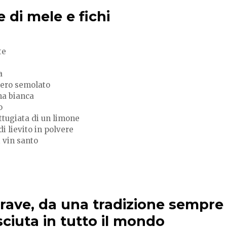
le di mele e fichi
te
a
hero semolato
na bianca
o
ttugiata di un limone
di lievito in polvere
i vin santo
Grave, da una tradizione sempre 
ciuta in tutto il mondo