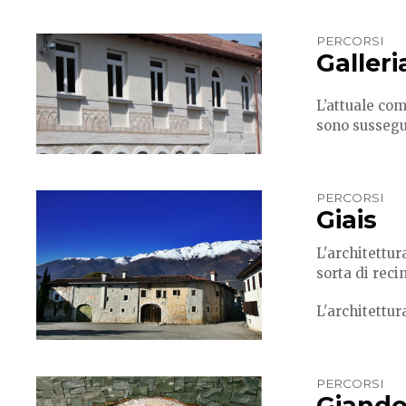
PERCORSI
Galleri
L’attuale com
sono sussegui
PERCORSI
Giais
L'architettura
sorta di recin
L'architettura
PERCORSI
Giando