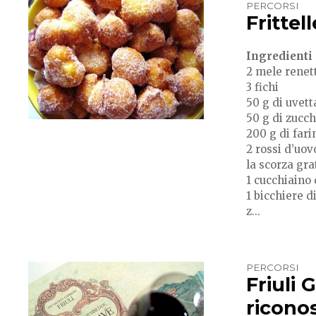
PERCORSI
Frittel
Ingredienti
2 mele renet
3 fichi
50 g di uvett
50 g di zucc
200 g di fari
2 rossi d’uov
la scorza gra
1 cucchiaino 
1 bicchiere d
z...
PERCORSI
Friuli 
riconos