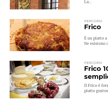
La...
PERCORSI
Frico
È un piatto a
Ne esistono d
PERCORSI
Frico 
sempli
Il Frico è fo
piatto gustos