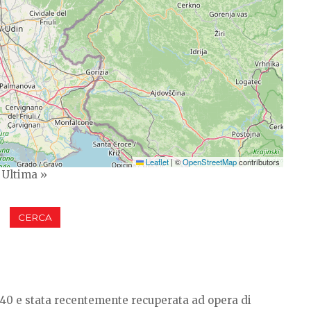
Leaflet
|
©
OpenStreetMap
contributors
t
Last
Ultima »
ge
page
1940 e stata recentemente recuperata ad opera di