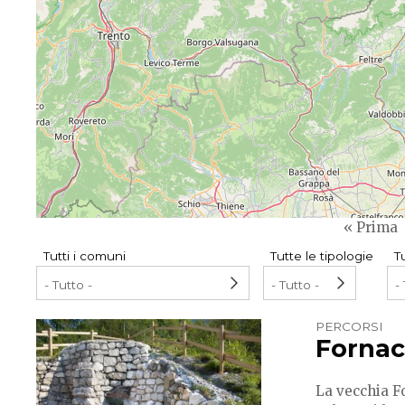
Pagination
First
« Prima
page
Tutti i comuni
Tutte le tipologie
Tu
PERCORSI
Fornac
La vecchia Fo