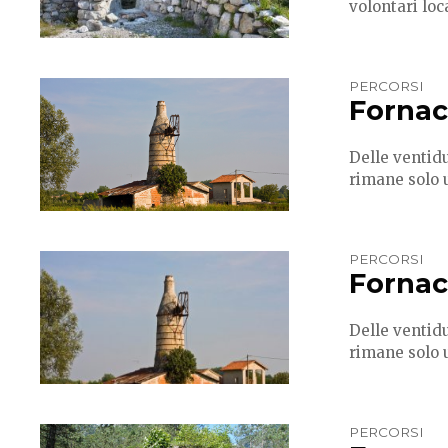
volontari loca
PERCORSI
Fornac
Delle ventidu
rimane solo u
PERCORSI
Forna
Delle ventidu
rimane solo u
PERCORSI