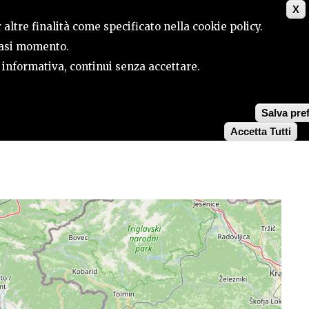
X
ILE
CONTATTI
CERCA
 altre finalità come specificato nella cookie policy.
siasi momento.
a informativa, continui senza accettare.
Salva pre
Accetta Tutti