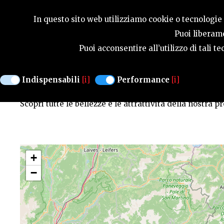
GUIDA STAGIONA
In questo sito web utilizziamo cookie o tecnologie s
Puoi liberame
Puoi acconsentire all’utilizzo di tali 
Mappa con i punti di inte
Indispensabili
[i]
Performance
[i]
Scopri tutte le bellezze e le attrattività della nostra p
+
−