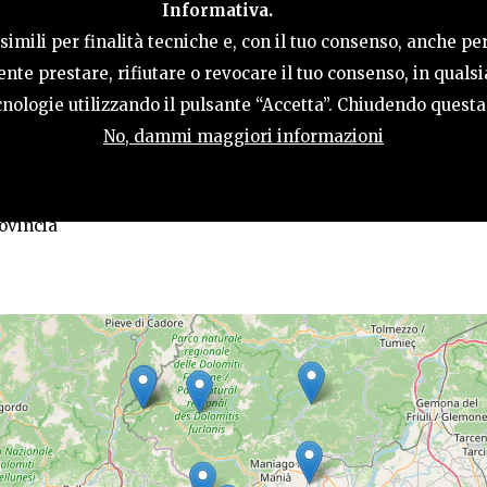
Informativa.
LE
COSA FARE
OSPITALITÀ
GUIDA UT
imili per finalità tecniche e, con il tuo consenso, anche per
nte prestare, rifiutare o revocare il tuo consenso, in qual
tecnologie utilizzando il pulsante “Accetta”. Chiudendo quest
No, dammi maggiori informazioni
resse
rovincia