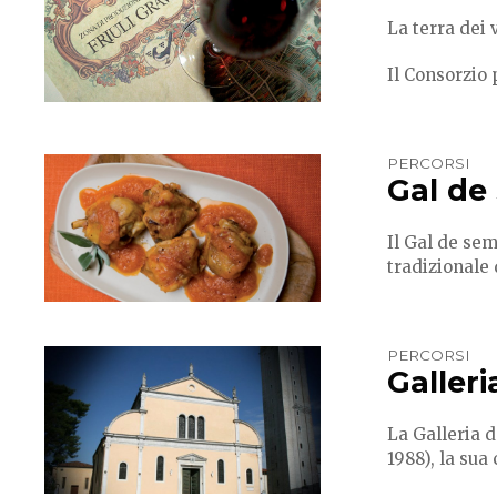
La terra dei v
Il Consorzio 
PERCORSI
Gal de
Il
Gal de se
tradizionale 
PERCORSI
Galler
La Galleria d
1988), la sua 