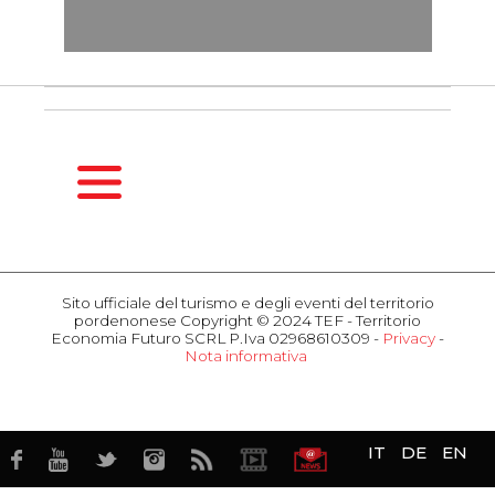
HOMEPAGE
GUIDA
Sito ufficiale del turismo e degli eventi del territorio
STAGIONALE
pordenonese Copyright © 2024 TEF - Territorio
Primavera
Economia Futuro SCRL P.Iva 02968610309 -
Privacy
-
Nota informativa
Estate
COSA
Autunno
FARE
Inverno
Eventi
Attrazioni
OSPITALITÀ
IT
DE
EN
Gusto
Hotel
Business
Ristoranti