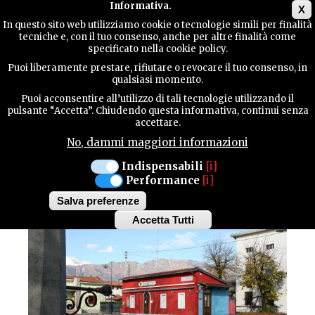
Main menu
Informativa.
X
In questo sito web utilizziamo cookie o tecnologie simili per finalità
tecniche e, con il tuo consenso, anche per altre finalità come
GUIDA
specificato nella cookie policy.
UTILE
Centri Storici / Natura / Parchi / Sport /
Puoi liberamente prestare, rifiutare o revocare il tuo consenso, in
Cicloturismo & MTB / Trekking
qualsiasi momento.
SAN MARTINO AL TAGLIAMENTO
Puoi acconsentire all’utilizzo di tali tecnologie utilizzando il
CONTATTI
pulsante “Accetta”. Chiudendo questa informativa, continui senza
PERCORSO DI SAN
accettare.
MARTINO AL
No, dammi maggiori informazioni
CERCA
TAGLIAMENTO
Indispensabili
[i]
Performance
[i]
Salva preferenze
Accetta Tutti
Withdraw
consent