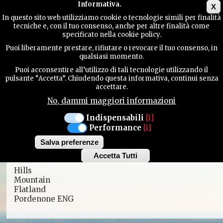
Main menu
Informativa.
X
The quietness of the Magredi, the
In questo sito web utilizziamo cookie o tecnologie simili per finalità
medieval villages, the majestic
tecniche e, con il tuo consenso, anche per altre finalità come
TERRITORY
specificato nella cookie policy.
Dolomites, Human Heritage, the
wonderful cuisine and top wines, the
Puoi liberamente prestare, rifiutare o revocare il tuo consenso, in
qualsiasi momento.
fragrances of a spontaneous and
CONTACTS
welcoming land.
Puoi acconsentire all’utilizzo di tali tecnologie utilizzando il
pulsante “Accetta”. Chiudendo questa informativa, continui senza
Come and visit, you’ll feel at home!
accettare.
No, dammi maggiori informazioni
SEARCH
Indispensabili
[i]
Performance
[i]
An area to be discovered
Salva preferenze
Accetta Tutti
Withdraw
Hills
consent
Mountain
Flatland
Pordenone ENG