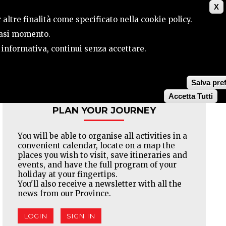
X
CONTACTS
SEARCH
 altre finalità come specificato nella cookie policy.
siasi momento.
a informativa, continui senza accettare.
Facebook
Twitter
Pinterest
Salva pre
Accetta Tutti
PLAN YOUR JOURNEY
You will be able to organise all activities in a
convenient calendar, locate on a map the
places you wish to visit, save itineraries and
events, and have the full program of your
holiday at your fingertips.
You'll also receive a newsletter with all the
news from our Province.
LOGIN
SIGN IN