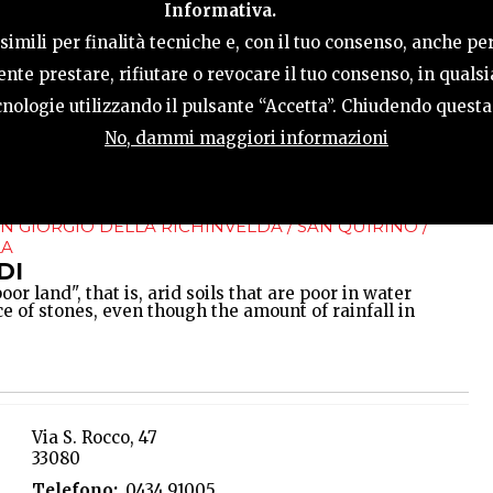
Informativa.
ACTIVITIES
HOSPITALITY
TERRITORY
imili per finalità tecniche e, con il tuo consenso, anche per
nte prestare, rifiutare o revocare il tuo consenso, in qual
tecnologie utilizzando il pulsante “Accetta”. Chiudendo quest
No, dammi maggiori informazioni
N GIORGIO DELLA RICHINVELDA / SAN QUIRINO /
LA
DI
r land", that is, arid soils that are poor in water
e of stones, even though the amount of rainfall in
Via S. Rocco, 47
33080
Telefono
0434.91005