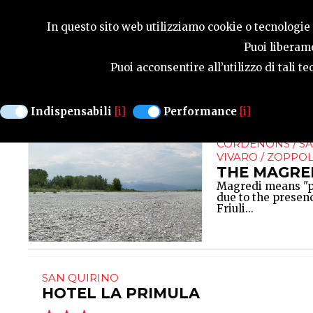
SEASONS
In questo sito web utilizziamo cookie o tecnologie s
Puoi liberame
Puoi acconsentire all’utilizzo di tali 
San Quirino
Indispensabili
[i]
Performance
[i]
NATURE / PARKS
CORDENONS / SA
VIVARO / ZOPPO
THE MAGRE
Magredi means "poo
due to the presenc
Friuli...
SAN QUIRINO
HOTEL LA PRIMULA