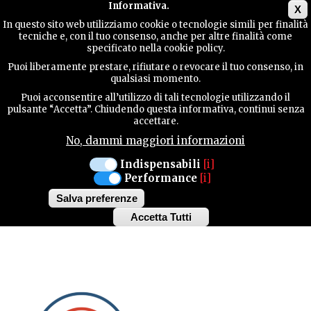
Main menu
Informativa.
X
In questo sito web utilizziamo cookie o tecnologie simili per finalità
tecniche e, con il tuo consenso, anche per altre finalità come
TERRITORY
specificato nella cookie policy.
MANIFESTAZIONI
Puoi liberamente prestare, rifiutare o revocare il tuo consenso, in
qualsiasi momento.
CONTACTS
Puoi acconsentire all’utilizzo di tali tecnologie utilizzando il
PORDENONE
pulsante “Accetta”. Chiudendo questa informativa, continui senza
accettare.
DAL 15 AL 18 FEBBRAIO
No, dammi maggiori informazioni
SEARCH
61° CAMPIONATI
Indispensabili
[i]
Performance
[i]
ITALIANO INDOOR TIRO
Salva preferenze
CON L'ARCO
Accetta Tutti
Withdraw
consent