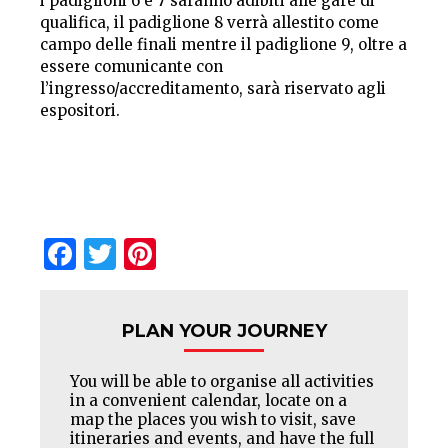
i padiglioni 6 e 7 saranno adibiti alle gare di
qualifica, il padiglione 8 verrà allestito come
campo delle finali mentre il padiglione 9, oltre a
essere comunicante con
l’ingresso/accreditamento, sarà riservato agli
espositori.
Facebook
Twitter
Pinterest
PLAN YOUR JOURNEY
You will be able to organise all activities
in a convenient calendar, locate on a
map the places you wish to visit, save
itineraries and events, and have the full