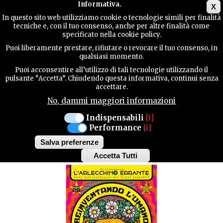
Main menu
Informativa.
X
In questo sito web utilizziamo cookie o tecnologie simili per finalità
tecniche e, con il tuo consenso, anche per altre finalità come
TERRITORY
specificato nella cookie policy.
MANIFESTAZIONI
Puoi liberamente prestare, rifiutare o revocare il tuo consenso, in
qualsiasi momento.
CONTACTS
Puoi acconsentire all’utilizzo di tali tecnologie utilizzando il
PORDENONE
pulsante “Accetta”. Chiudendo questa informativa, continui senza
accettare.
MARTEDÌ 10 SETTEMBRE
No, dammi maggiori informazioni
SEARCH
ARLECCHINO ERRANTE
Indispensabili
[i]
Performance
[i]
- ABATTOIR BLUES
Salva preferenze
Accetta Tutti
Withdraw
consent