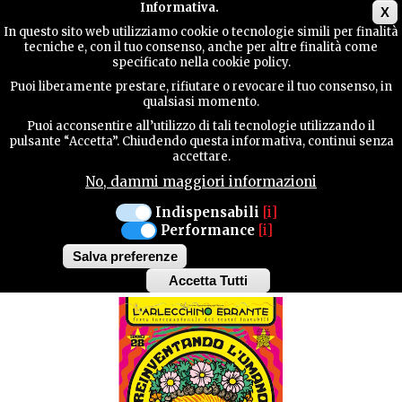
Main menu
Informativa.
X
In questo sito web utilizziamo cookie o tecnologie simili per finalità
tecniche e, con il tuo consenso, anche per altre finalità come
TERRITORY
specificato nella cookie policy.
MANIFESTAZIONI
Puoi liberamente prestare, rifiutare o revocare il tuo consenso, in
qualsiasi momento.
CONTACTS
Puoi acconsentire all’utilizzo di tali tecnologie utilizzando il
PORDENONE
pulsante “Accetta”. Chiudendo questa informativa, continui senza
accettare.
MERCOLEDÌ 4 SETTEMBRE
No, dammi maggiori informazioni
SEARCH
ARLECCHINO ERRANTE
Indispensabili
[i]
Performance
[i]
- CAR WASH
Salva preferenze
Accetta Tutti
Withdraw
consent