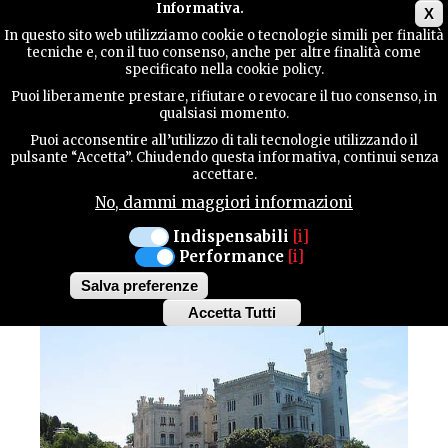
Main menu
Informativa.
X
In questo sito web utilizziamo cookie o tecnologie simili per finalità
tecniche e, con il tuo consenso, anche per altre finalità come
TERRITORY
specificato nella cookie policy.
MANIFESTAZIONI
Puoi liberamente prestare, rifiutare o revocare il tuo consenso, in
qualsiasi momento.
CONTACTS
Puoi acconsentire all’utilizzo di tali tecnologie utilizzando il
TERRITORIO PROVINCIALE
pulsante “Accetta”. Chiudendo questa informativa, continui senza
accettare.
18 APRILE 2020
No, dammi maggiori informazioni
SEARCH
CASTELLI APERTI
Indispensabili
[i]
Performance
[i]
Salva preferenze
Accetta Tutti
Withdraw
consent