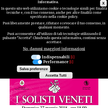
Main menu
Informativa.
X
In questo sito web utilizziamo cookie o tecnologie simili per finalità
tecniche e, con il tuo consenso, anche per altre finalità come
TERRITORY
specificato nella cookie policy.
Puoi liberamente prestare, rifiutare o revocare il tuo consenso, in
qualsiasi momento.
SAN VITO AL TAGLIAMENTO
CONTACTS
Puoi acconsentire all’utilizzo di tali tecnologie utilizzando il
pulsante “Accetta”. Chiudendo questa informativa, continui senza
DOMENICA 27 MAGGIO 2018
accettare.
No, dammi maggiori informazioni
SEARCH
ENSEMBLE VIVALDI DE
Indispensabili
[i]
"I SOLISTI VENETI"
Performance
[i]
Salva preferenze
Accetta Tutti
Withdraw
consent