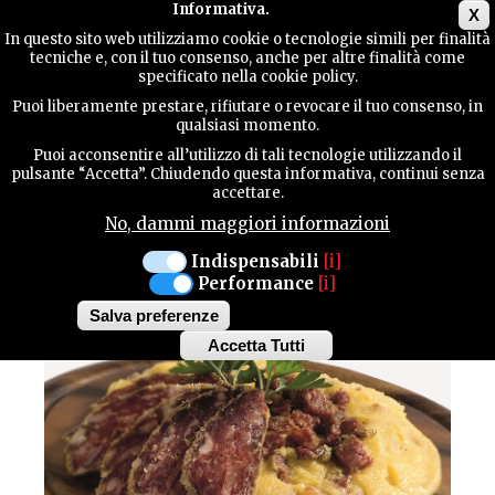
Main menu
Informativa.
X
In questo sito web utilizziamo cookie o tecnologie simili per finalità
tecniche e, con il tuo consenso, anche per altre finalità come
TERRITORY
specificato nella cookie policy.
Puoi liberamente prestare, rifiutare o revocare il tuo consenso, in
qualsiasi momento.
CONTACTS
Puoi acconsentire all’utilizzo di tali tecnologie utilizzando il
pulsante “Accetta”. Chiudendo questa informativa, continui senza
accettare.
No, dammi maggiori informazioni
SEARCH
Indispensabili
[i]
Performance
[i]
Salva preferenze
Accetta Tutti
Withdraw
consent