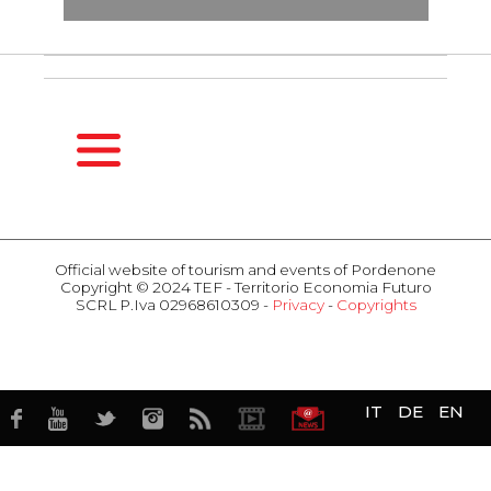
HOMEPAGE
SEASONS
Official website of tourism and events of Pordenone
Copyright © 2024 TEF - Territorio Economia Futuro
Spring
SCRL P.Iva 02968610309 -
Privacy
-
Copyrights
Summer
ACTIVITIES
Fall
Events
Winter
Attractions
HOSPITALITY
Food & Wine
IT
DE
EN
Hotel
Business
Restaurants
TERRITORY
Historic places
Territory