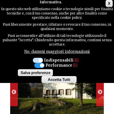
Main menu
Informativa.
X
In questo sito web utilizziamo cookie o tecnologie simili per finalità
tecniche e, con il tuo consenso, anche per altre finalità come
TERRITORY
specificato nella cookie policy.
Puoi liberamente prestare, rifiutare o revocare il tuo consenso, in
ALBERGO DIFFUSO
qualsiasi momento.
CONTACTS
Puoi acconsentire all’utilizzo di tali tecnologie utilizzando il
BALCONE SUL FRIULI
pulsante “Accetta”. Chiudendo questa informativa, continui senza
accettare.
No, dammi maggiori informazioni
SEARCH
Indispensabili
[i]
Performance
[i]
Salva preferenze
Accetta Tutti
Withdraw
consent