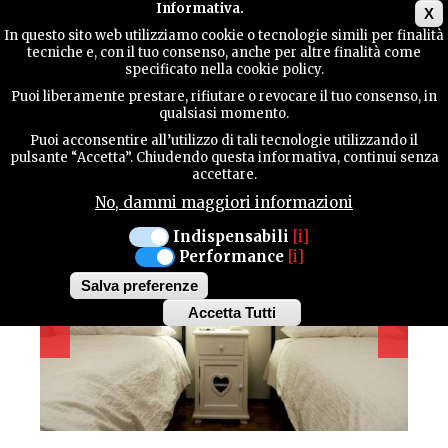
Main menu
Informativa.
X
In questo sito web utilizziamo cookie o tecnologie simili per finalità
tecniche e, con il tuo consenso, anche per altre finalità come
TERRITORY
specificato nella cookie policy.
Puoi liberamente prestare, rifiutare o revocare il tuo consenso, in
IL TUBIÀ
qualsiasi momento.
CONTACTS
Puoi acconsentire all’utilizzo di tali tecnologie utilizzando il
pulsante “Accetta”. Chiudendo questa informativa, continui senza
accettare.
No, dammi maggiori informazioni
SEARCH
Indispensabili
[i]
Performance
[i]
Salva preferenze
Accetta Tutti
Withdraw
consent