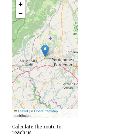
+
−
Leaflet
|
©
OpenStreetMap
contributors
Calculate the route to
reach us