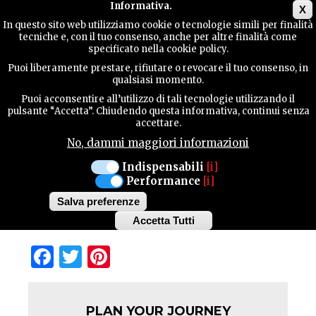
Main menu
Informativa.
X
In questo sito web utilizziamo cookie o tecnologie simili per finalità
tecniche e, con il tuo consenso, anche per altre finalità come
TERRITORY
specificato nella cookie policy.
Puoi liberamente prestare, rifiutare o revocare il tuo consenso, in
VILLA BEDIN
qualsiasi momento.
CONTACTS
Puoi acconsentire all’utilizzo di tali tecnologie utilizzando il
pulsante “Accetta”. Chiudendo questa informativa, continui senza
accettare.
Villa Bedin is set in Fontanafredda, 43 km from
Treviso and 48 km from Caorle. Guests can
No, dammi maggiori informazioni
SEARCH
enjoy the on-site bar.
Indispensabili
[i]
Performance
[i]
Salva preferenze
Accetta Tutti
Withdraw
consent
Facebook
Twitter
Pinterest
PLAN YOUR JOURNEY