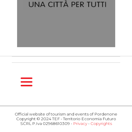
HOMEPAGE
SEASONS
Official website of tourism and events of Pordenone
Copyright © 2024 TEF - Territorio Economia Futuro
Spring
SCRL P.Iva 02968610309 -
Privacy
-
Copyrights
Summer
ACTIVITIES
Fall