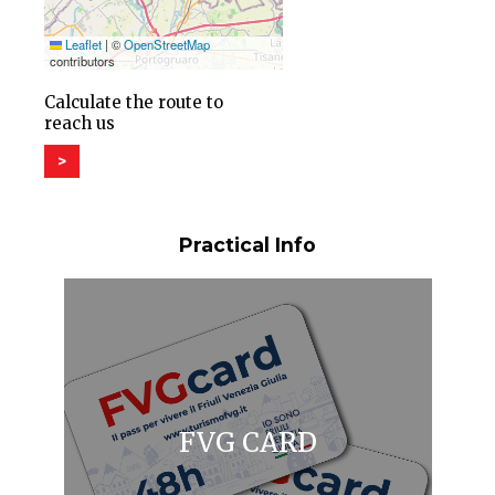
Leaflet
|
©
OpenStreetMap
contributors
Calculate the route to
reach us
>
Practical Info
FVG CARD