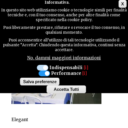
Main menu
Informativa.
X
In questo sito web utilizziamo cookie o tecnologie simili per finalità
tecniche e, con il tuo consenso, anche per altre finalità come
TERRITORY
specificato nella cookie policy.
CAMPIELLO
Puoi liberamente prestare, rifiutare o revocare il tuo consenso, in
qualsiasi momento.
CONTACTS
Puoi acconsentire all’utilizzo di tali tecnologie utilizzando il
pulsante “Accetta”. Chiudendo questa informativa, continui senza
accettare.
No, dammi maggiori informazioni
SEARCH
Indispensabili
[i]
Performance
[i]
Salva preferenze
Accetta Tutti
Withdraw
consent
Elegant