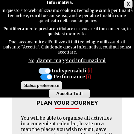
Main menu
Informativa.
X
In questo sito web utilizziamo cookie o tecnologie simili per finalità
tecniche e, con il tuo consenso, anche per altre finalità come
TERRITORY
specificato nella cookie policy.
PIZZERIA
Puoi liberamente prestare, rifiutare o revocare il tuo consenso, in
PULCINELLA
qualsiasi momento.
CONTACTS
Puoi acconsentire all’utilizzo di tali tecnologie utilizzando il
Closed : WED-pm
pulsante “Accetta”. Chiudendo questa informativa, continui senza
accettare.
No, dammi maggiori informazioni
SEARCH
Indispensabili
[i]
Facebook
Twitter
Pinterest
Performance
[i]
Salva preferenze
Accetta Tutti
Withdraw
PLAN YOUR JOURNEY
consent
You will be able to organise all activities
in a convenient calendar, locate on a
map the places you wish to visit, save