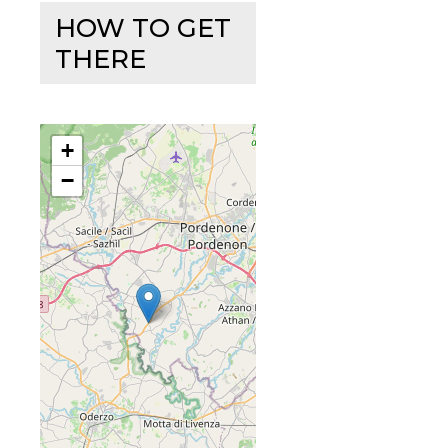
HOW TO GET
THERE
+
−