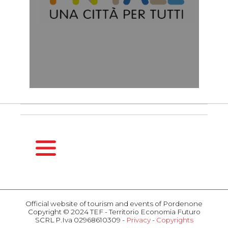
HOMEPAGE
SEASONS
Official website of tourism and events of Pordenone
Copyright © 2024 TEF - Territorio Economia Futuro
Spring
SCRL P.Iva 02968610309 -
Privacy
-
Copyrights
Summer
ACTIVITIES