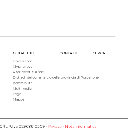
GUIDA UTILE
CONTATTI
CERCA
Dove siamo
Mypnwlove
Riferimenti turistici
Distretti del commercio della provincia di Pordenone
Accessibilità
Multimedia
Logo
Mappa
o SCRL P.Iva 02968610309 -
Privacy
-
Nota informativa