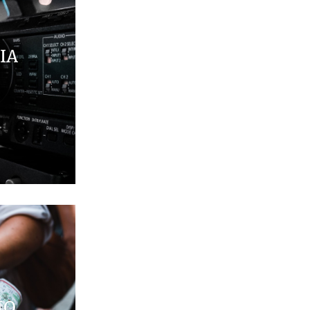
IA
MO