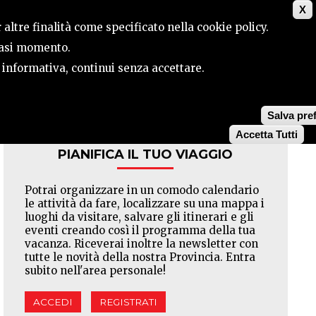
X
ILE
CONTATTI
CERCA
 altre finalità come specificato nella cookie policy.
siasi momento.
a informativa, continui senza accettare.
Facebook
Twitter
Pinterest
Salva pre
Accetta Tutti
PIANIFICA IL TUO VIAGGIO
Potrai organizzare in un comodo calendario
le attività da fare, localizzare su una mappa i
luoghi da visitare, salvare gli itinerari e gli
eventi creando così il programma della tua
vacanza. Riceverai inoltre la newsletter con
tutte le novità della nostra Provincia. Entra
subito nell'area personale!
ACCEDI
REGISTRATI