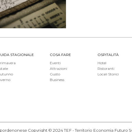
UIDA STAGIONALE
COSA FARE
OSPITALITÀ
rimavera
Eventi
Hotel
state
Attrazioni
Ristoranti
utunno
Gusto
Locali Storici
nverno
Business
itorio pordenonese Copyright © 2024 TEF - Territorio Economia Futur