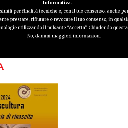
Informativa.
LE
COSA FARE
OSPITALITÀ
GUIDA UT
imili per finalità tecniche e, con il tuo consenso, anche per
nte prestare, rifiutare o revocare il tuo consenso, in qual
tecnologie utilizzando il pulsante “Accetta”. Chiudendo quest
No, dammi maggiori informazioni
A