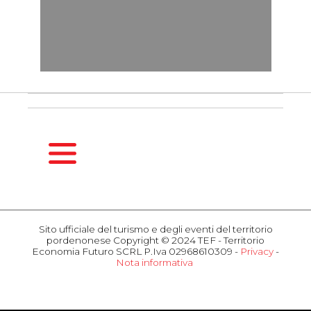
HOMEPAGE
GUIDA
Sito ufficiale del turismo e degli eventi del territorio
STAGIONALE
pordenonese Copyright © 2024 TEF - Territorio
Primavera
Economia Futuro SCRL P.Iva 02968610309 -
Privacy
-
Nota informativa
Estate
COSA
Autunno
FARE
Inverno
Eventi
Attrazioni