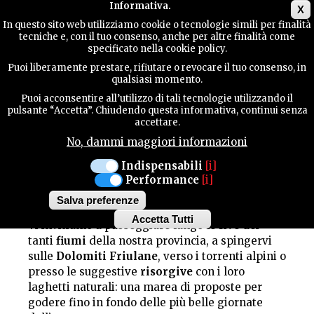
Main menu
Informativa.
X
In questo sito web utilizziamo cookie o tecnologie simili per finalità
tecniche e, con il tuo consenso, anche per altre finalità come
GUIDA
specificato nella cookie policy.
UTILE
AUTUNNO
Puoi liberamente prestare, rifiutare o revocare il tuo consenso, in
qualsiasi momento.
Puoi acconsentire all’utilizzo di tali tecnologie utilizzando il
Godiamo delle mezze stagioni!
CONTATTI
pulsante “Accetta”. Chiudendo questa informativa, continui senza
accettare.
Quale spettacolo migliore della magia del
paesaggio che cambia alla fine dell’estate? Il
No, dammi maggiori informazioni
tripudio di colori
che la natura nei mesi
CERCA
Indispensabili
[i]
autunnali offre è un’esperienza senza pari e
Performance
[i]
quando sarete nei parchi o lungo i sentieri del
Salva preferenze
territorio pordenonese ne rimarrete estasiati.
Accetta Tutti
Vi invitiamo a passeggiare lungo le rive dei
Withdraw
tanti
fiumi
della nostra provincia, a spingervi
consent
sulle
Dolomiti Friulane
, verso i torrenti alpini o
presso le suggestive
risorgive
con i loro
laghetti naturali: una marea di proposte per
godere fino in fondo delle più belle giornate