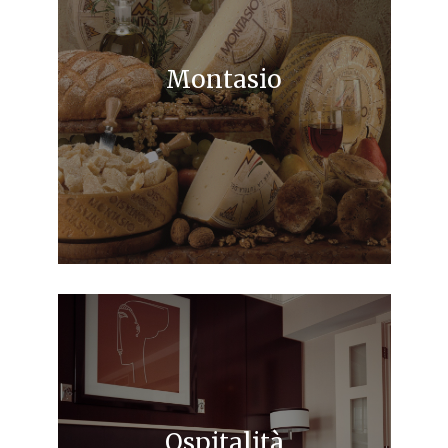
Montasio
una preziosa gemma nel tesoro dei
formaggi friulani
Ospitalità