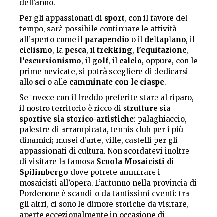
dell’anno.
Per gli appassionati di
sport
, con il favore del
tempo, sarà possibile continuare le attività
all’aperto come il
parapendio
o il
deltaplano
, il
ciclismo
, la
pesca
, il
trekking
,
l’equitazione
,
l’escursionismo
, il
golf
, il
calcio
, oppure, con le
prime nevicate, si potrà scegliere di dedicarsi
allo
sci
o alle
camminate con le ciaspe
.
Se invece con il freddo preferite stare al riparo,
il nostro territorio è ricco di
strutture sia
sportive sia storico-artistiche
: palaghiaccio,
palestre di arrampicata, tennis club per i più
dinamici; musei d’arte, ville, castelli per gli
appassionati di cultura. Non scordatevi inoltre
di visitare la famosa
Scuola Mosaicisti di
Spilimbergo
dove potrete ammirare i
mosaicisti all’opera. L’autunno nella provincia di
Pordenone è scandito da tantissimi eventi: tra
gli altri, ci sono le dimore storiche da visitare,
aperte eccezionalmente in occasione di