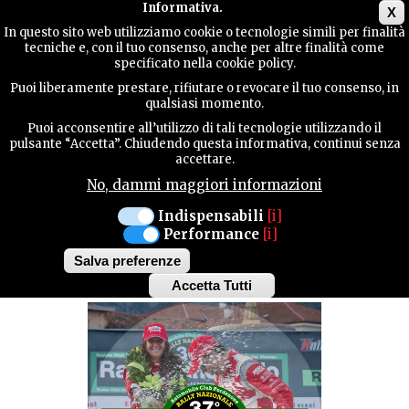
Main menu
Informativa.
X
In questo sito web utilizziamo cookie o tecnologie simili per finalità
tecniche e, con il tuo consenso, anche per altre finalità come
GUIDA
specificato nella cookie policy.
UTILE
MANIFESTAZIONI
Puoi liberamente prestare, rifiutare o revocare il tuo consenso, in
qualsiasi momento.
Puoi acconsentire all’utilizzo di tali tecnologie utilizzando il
PIANCAVALLO
CONTATTI
pulsante “Accetta”. Chiudendo questa informativa, continui senza
accettare.
VENERDÌ 30 E SABATO 31 AGOSTO
No, dammi maggiori informazioni
37° RALLY
CERCA
Indispensabili
[i]
Performance
[i]
PIANCAVALLO
Salva preferenze
Accetta Tutti
Withdraw
consent