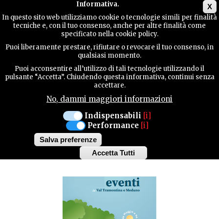
Main menu
Informativa.
X
In questo sito web utilizziamo cookie o tecnologie simili per finalità
tecniche e, con il tuo consenso, anche per altre finalità come
GUIDA
specificato nella cookie policy.
UTILE
MANIFESTAZIONI
Puoi liberamente prestare, rifiutare o revocare il tuo consenso, in
qualsiasi momento.
Puoi acconsentire all’utilizzo di tali tecnologie utilizzando il
TRAMONTI DI SOTTO
CONTATTI
pulsante “Accetta”. Chiudendo questa informativa, continui senza
accettare.
DOMENICA 25 GIUGNO
No, dammi maggiori informazioni
ANDAR PER FIORI ED
CERCA
Indispensabili
[i]
Performance
[i]
ERBE AROMATICHE
Salva preferenze
Accetta Tutti
Withdraw
consent