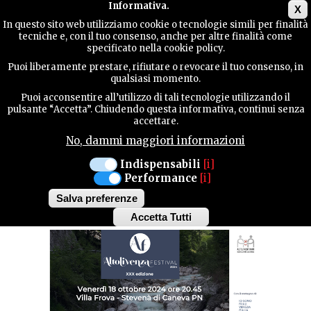
Main menu
Informativa.
X
In questo sito web utilizziamo cookie o tecnologie simili per finalità
tecniche e, con il tuo consenso, anche per altre finalità come
GUIDA
specificato nella cookie policy.
UTILE
MANIFESTAZIONI
Puoi liberamente prestare, rifiutare o revocare il tuo consenso, in
qualsiasi momento.
Puoi acconsentire all’utilizzo di tali tecnologie utilizzando il
CANEVA
CONTATTI
pulsante “Accetta”. Chiudendo questa informativa, continui senza
accettare.
VENERDÌ 18 OTTOBRE ORE 20.45
No, dammi maggiori informazioni
CONCERTO WATER
CERCA
Indispensabili
[i]
Performance
[i]
VARIATIONS
Salva preferenze
Accetta Tutti
Withdraw
consent