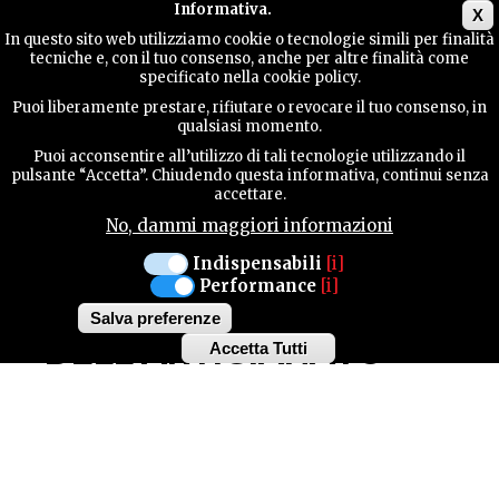
Main menu
Informativa.
X
In questo sito web utilizziamo cookie o tecnologie simili per finalità
tecniche e, con il tuo consenso, anche per altre finalità come
GUIDA
specificato nella cookie policy.
UTILE
Video
Puoi liberamente prestare, rifiutare o revocare il tuo consenso, in
URL
qualsiasi momento.
Puoi acconsentire all’utilizzo di tali tecnologie utilizzando il
CONTATTI
pulsante “Accetta”. Chiudendo questa informativa, continui senza
accettare.
DALL'ANTICO AL
No, dammi maggiori informazioni
CERCA
MODERNO:
Indispensabili
[i]
Performance
[i]
EVOLUZIONE
Salva preferenze
DELL'ARTIGIANATO
Accetta Tutti
Withdraw
consent