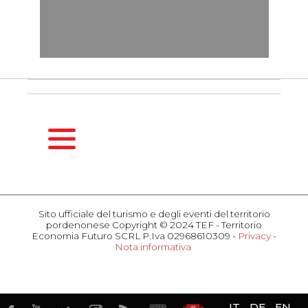
HOMEPAGE
GUIDA
Sito ufficiale del turismo e degli eventi del territorio
STAGIONALE
pordenonese Copyright © 2024 TEF - Territorio
Primavera
Economia Futuro SCRL P.Iva 02968610309 -
Privacy
-
Nota informativa
Estate
COSA
Autunno
FARE
Inverno
Eventi
Attrazioni
OSPITALITÀ
IT
DE
EN
Gusto