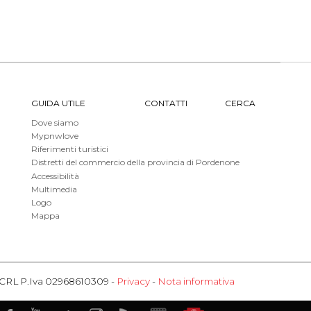
GUIDA UTILE
CONTATTI
CERCA
Dove siamo
Mypnwlove
Riferimenti turistici
Distretti del commercio della provincia di Pordenone
Accessibilità
Multimedia
Logo
Mappa
o SCRL P.Iva 02968610309 -
Privacy
-
Nota informativa