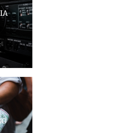
IA
MO