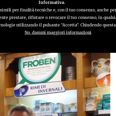
Informativa.
LE
COSA FARE
OSPITALITÀ
GUIDA UT
imili per finalità tecniche e, con il tuo consenso, anche per
nte prestare, rifiutare o revocare il tuo consenso, in qual
tecnologie utilizzando il pulsante “Accetta”. Chiudendo quest
No, dammi maggiori informazioni