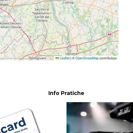
Leaflet
|
©
OpenStreetMap
contributors
Info Pratiche