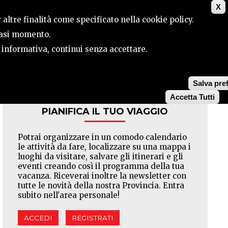
X
ILE
CONTATTI
CERCA
 altre finalità come specificato nella cookie policy.
siasi momento.
a informativa, continui senza accettare.
Facebook
Twitter
Pinterest
Salva pre
Accetta Tutti
PIANIFICA IL TUO VIAGGIO
Potrai organizzare in un comodo calendario
le attività da fare, localizzare su una mappa i
luoghi da visitare, salvare gli itinerari e gli
eventi creando così il programma della tua
vacanza. Riceverai inoltre la newsletter con
tutte le novità della nostra Provincia. Entra
subito nell'area personale!
ACCEDI
REGISTRATI