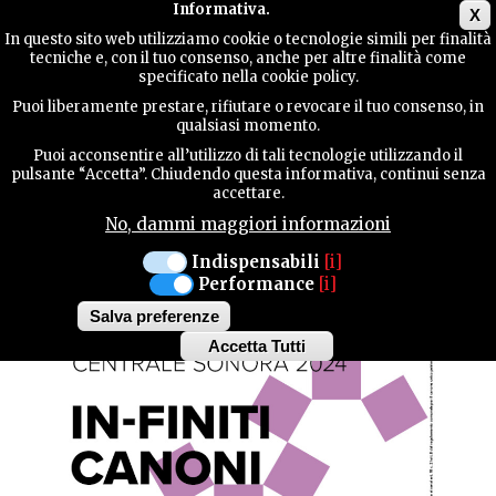
Main menu
Informativa.
X
In questo sito web utilizziamo cookie o tecnologie simili per finalità
tecniche e, con il tuo consenso, anche per altre finalità come
GUIDA
specificato nella cookie policy.
UTILE
MANIFESTAZIONI
Puoi liberamente prestare, rifiutare o revocare il tuo consenso, in
qualsiasi momento.
Puoi acconsentire all’utilizzo di tali tecnologie utilizzando il
MONTEREALE VALCELLINA
CONTATTI
pulsante “Accetta”. Chiudendo questa informativa, continui senza
accettare.
DOMENICA 22 DICEMBRE ORE 18:00
No, dammi maggiori informazioni
IN-FINITI CANONI
CERCA
Indispensabili
[i]
Performance
[i]
Salva preferenze
Accetta Tutti
Withdraw
consent