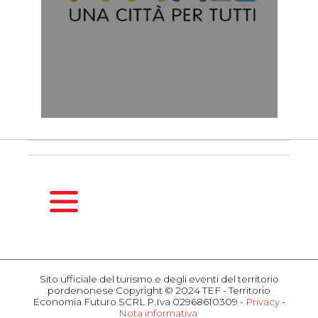
HOMEPAGE
GUIDA
Sito ufficiale del turismo e degli eventi del territorio
STAGIONALE
pordenonese Copyright © 2024 TEF - Territorio
Primavera
Economia Futuro SCRL P.Iva 02968610309 -
Privacy
-
Nota informativa
Estate