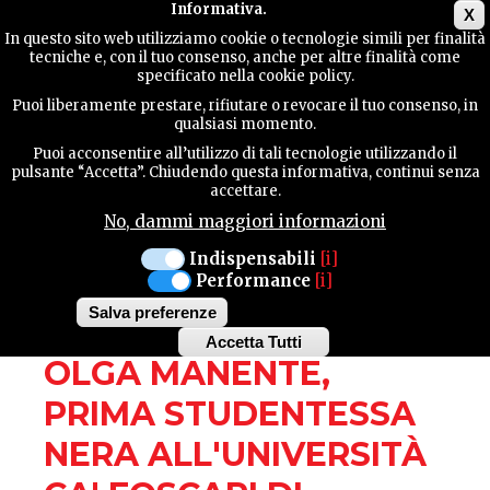
Main menu
Informativa.
X
In questo sito web utilizziamo cookie o tecnologie simili per finalità
tecniche e, con il tuo consenso, anche per altre finalità come
GUIDA
specificato nella cookie policy.
UTILE
MANIFESTAZIONI
Puoi liberamente prestare, rifiutare o revocare il tuo consenso, in
qualsiasi momento.
Puoi acconsentire all’utilizzo di tali tecnologie utilizzando il
CHIONS
VENERDÌ 24 NOVEMBRE
CONTATTI
pulsante “Accetta”. Chiudendo questa informativa, continui senza
accettare.
INCONTRO CON
No, dammi maggiori informazioni
L'AUTORE FRANCESCO
CERCA
Indispensabili
[i]
Performance
[i]
FURLAN, CERCANDO
Salva preferenze
OLGA. SUI PASSI DI
Accetta Tutti
Withdraw
OLGA MANENTE,
consent
PRIMA STUDENTESSA
NERA ALL'UNIVERSITÀ