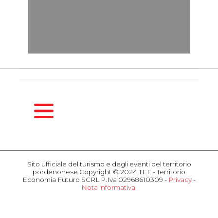
HOMEPAGE
GUIDA
Sito ufficiale del turismo e degli eventi del territorio
STAGIONALE
pordenonese Copyright © 2024 TEF - Territorio
Primavera
Economia Futuro SCRL P.Iva 02968610309 -
Privacy
-
Nota informativa
Estate
COSA
Autunno
FARE
Inverno
Eventi