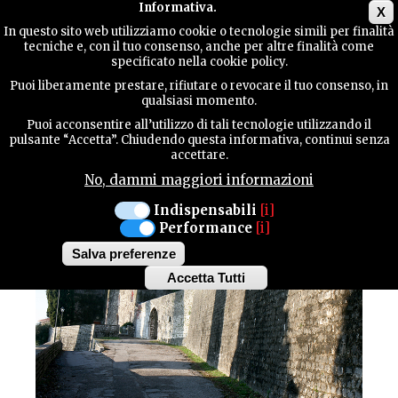
Main menu
Informativa.
X
In questo sito web utilizziamo cookie o tecnologie simili per finalità
tecniche e, con il tuo consenso, anche per altre finalità come
GUIDA
specificato nella cookie policy.
UTILE
Centri Storici / Storia
Puoi liberamente prestare, rifiutare o revocare il tuo consenso, in
AVIANO
qualsiasi momento.
STORIA DI AVIANO
Puoi acconsentire all’utilizzo di tali tecnologie utilizzando il
CONTATTI
pulsante “Accetta”. Chiudendo questa informativa, continui senza
accettare.
No, dammi maggiori informazioni
CERCA
Indispensabili
[i]
Performance
[i]
Salva preferenze
Accetta Tutti
Withdraw
consent