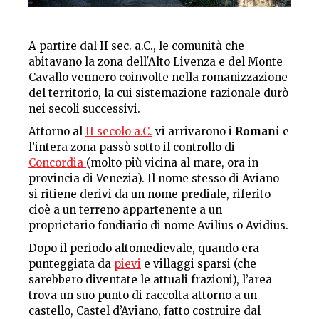
A partire dal II sec. a.C., le comunità che
abitavano la zona dell'Alto Livenza e del Monte
Cavallo vennero coinvolte nella romanizzazione
del territorio, la cui sistemazione razionale durò
nei secoli successivi.
Attorno al
II secolo a.C.
vi arrivarono i
Romani
e
l’intera zona passò sotto il controllo di
Concordia
(molto più vicina al mare, ora in
provincia di Venezia). Il nome stesso di Aviano
si ritiene derivi da un nome prediale, riferito
cioè a un terreno appartenente a un
proprietario fondiario di nome
Avilius
o
Avidius
.
Dopo il periodo altomedievale, quando era
punteggiata da
pievi
e villaggi sparsi (che
sarebbero diventate le attuali frazioni), l’area
trova un suo punto di raccolta attorno a un
castello, Castel d’Aviano, fatto costruire dal