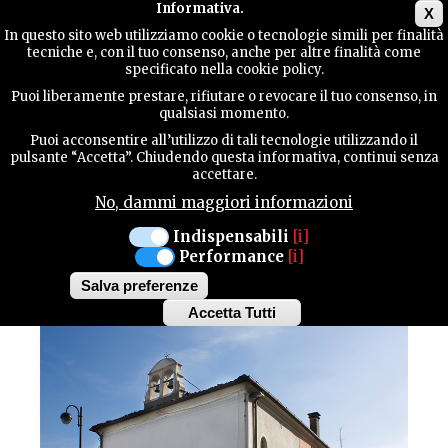
Main menu
Informativa.
X
In questo sito web utilizziamo cookie o tecnologie simili per finalità
tecniche e, con il tuo consenso, anche per altre finalità come
GUIDA
specificato nella cookie policy.
UTILE
Cultura / Architetture
Puoi liberamente prestare, rifiutare o revocare il tuo consenso, in
CORDENONS
qualsiasi momento.
CHIESA DELLA
Puoi acconsentire all’utilizzo di tali tecnologie utilizzando il
CONTATTI
pulsante “Accetta”. Chiudendo questa informativa, continui senza
accettare.
MADONNA
No, dammi maggiori informazioni
IMMACOLATA (DETTA
CERCA
Indispensabili
[i]
DELLA BEORCIA)
Performance
[i]
Salva preferenze
Accetta Tutti
Withdraw
consent