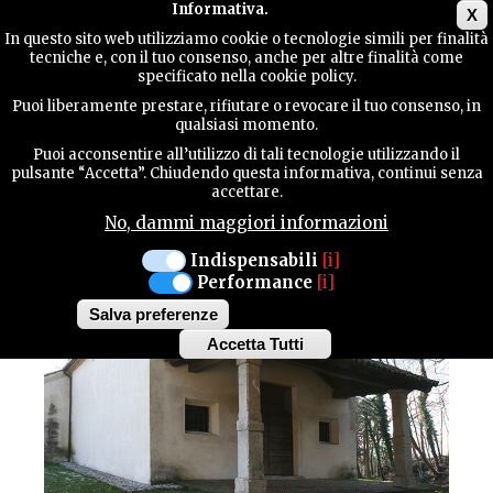
Main menu
Informativa.
X
In questo sito web utilizziamo cookie o tecnologie simili per finalità
tecniche e, con il tuo consenso, anche per altre finalità come
GUIDA
specificato nella cookie policy.
UTILE
Cultura / Architetture
Puoi liberamente prestare, rifiutare o revocare il tuo consenso, in
AVIANO
qualsiasi momento.
CHIESA SAN GREGORIO
Puoi acconsentire all’utilizzo di tali tecnologie utilizzando il
CONTATTI
pulsante “Accetta”. Chiudendo questa informativa, continui senza
accettare.
No, dammi maggiori informazioni
CERCA
Indispensabili
[i]
Performance
[i]
Salva preferenze
Accetta Tutti
Withdraw
consent