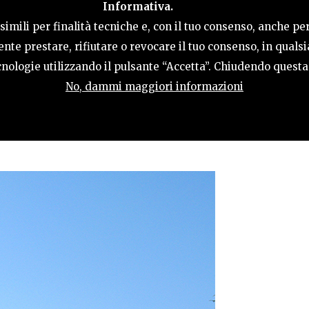
Informativa.
LE
COSA FARE
OSPITALITÀ
GUIDA UT
imili per finalità tecniche e, con il tuo consenso, anche per
nte prestare, rifiutare o revocare il tuo consenso, in qual
tecnologie utilizzando il pulsante “Accetta”. Chiudendo quest
No, dammi maggiori informazioni
MONE E GIUDA