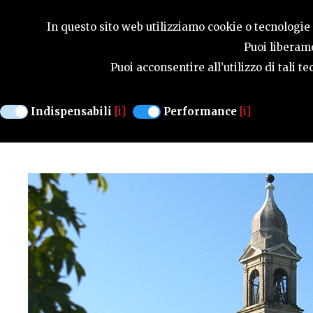
GUIDA STAGIONA
In questo sito web utilizziamo cookie o tecnologie s
Puoi liberame
Puoi acconsentire all’utilizzo di tali 
Cultura / Architetture
PRATA DI PORDENONE
Indispensabili
[i]
Performance
[i]
CHIESETTA DEI SANTI SI