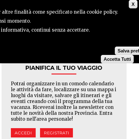
X
ILE
CONTATTI
CERCA
 altre finalità come specificato nella cookie policy.
siasi momento.
a informativa, continui senza accettare.
Facebook
Twitter
Pinterest
Salva pre
Accetta Tutti
PIANIFICA IL TUO VIAGGIO
Potrai organizzare in un comodo calendario
le attività da fare, localizzare su una mappa i
luoghi da visitare, salvare gli itinerari e gli
eventi creando così il programma della tua
vacanza. Riceverai inoltre la newsletter con
tutte le novità della nostra Provincia. Entra
subito nell'area personale!
ACCEDI
REGISTRATI