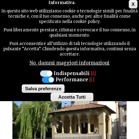
Main menu
Informativa.
X
In questo sito web utilizziamo cookie o tecnologie simili per finalità
tecniche e, con il tuo consenso, anche per altre finalità come
GUIDA
specificato nella cookie policy.
UTILE
Cultura / Architetture
Puoi liberamente prestare, rifiutare o revocare il tuo consenso, in
SACILE
qualsiasi momento.
CHIESETTA DELLA
Puoi acconsentire all’utilizzo di tali tecnologie utilizzando il
CONTATTI
pulsante “Accetta”. Chiudendo questa informativa, continui senza
accettare.
PIETÀ
No, dammi maggiori informazioni
CERCA
Indispensabili
[i]
Performance
[i]
Salva preferenze
Accetta Tutti
Withdraw
consent