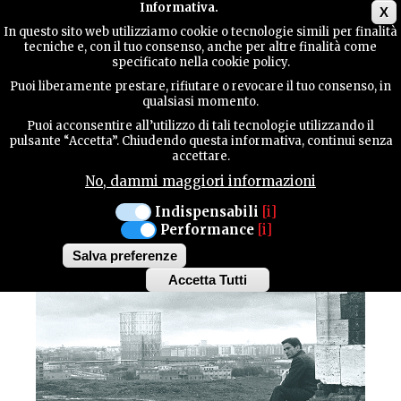
Main menu
Informativa.
X
In questo sito web utilizziamo cookie o tecnologie simili per finalità
tecniche e, con il tuo consenso, anche per altre finalità come
GUIDA
specificato nella cookie policy.
UTILE
Cultura / Personaggi
Puoi liberamente prestare, rifiutare o revocare il tuo consenso, in
CASARSA DELLA DELIZIA
qualsiasi momento.
A CASA DI PIER PAOLO
Puoi acconsentire all’utilizzo di tali tecnologie utilizzando il
CONTATTI
pulsante “Accetta”. Chiudendo questa informativa, continui senza
accettare.
PASOLINI
No, dammi maggiori informazioni
CERCA
Indispensabili
[i]
Performance
[i]
Salva preferenze
Accetta Tutti
Withdraw
consent