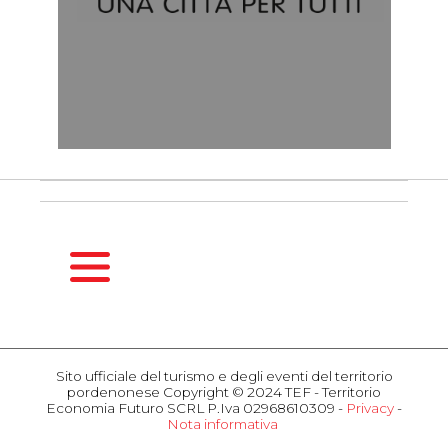
HOMEPAGE
GUIDA
Sito ufficiale del turismo e degli eventi del territorio
STAGIONALE
pordenonese Copyright © 2024 TEF - Territorio
Primavera
Economia Futuro SCRL P.Iva 02968610309 -
Privacy
-
Nota informativa
Estate
COSA
Autunno
FARE