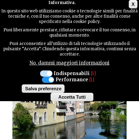
Main menu
Informativa.
X
In questo sito web utilizziamo cookie o tecnologie simili per finalità
tecniche e, con il tuo consenso, anche per altre finalità come
GUIDA
specificato nella cookie policy.
UTILE
Natura / Acque
Puoi liberamente prestare, rifiutare o revocare il tuo consenso, in
SACILE
qualsiasi momento.
FIUME LIVENZA
Puoi acconsentire all’utilizzo di tali tecnologie utilizzando il
CONTATTI
pulsante “Accetta”. Chiudendo questa informativa, continui senza
accettare.
No, dammi maggiori informazioni
CERCA
Indispensabili
[i]
Performance
[i]
Salva preferenze
Accetta Tutti
Withdraw
consent