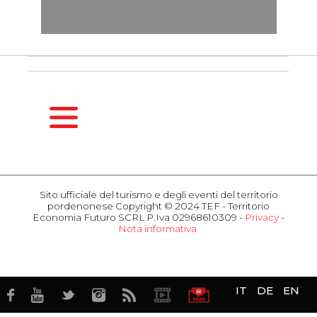
HOMEPAGE
GUIDA
Sito ufficiale del turismo e degli eventi del territorio
STAGIONALE
pordenonese Copyright © 2024 TEF - Territorio
Primavera
Economia Futuro SCRL P.Iva 02968610309 -
Privacy
-
Nota informativa
Estate
COSA
Autunno
FARE
Inverno
Eventi
Attrazioni
OSPITALITÀ
IT
DE
EN
Gusto
Hotel
Business
Ristoranti