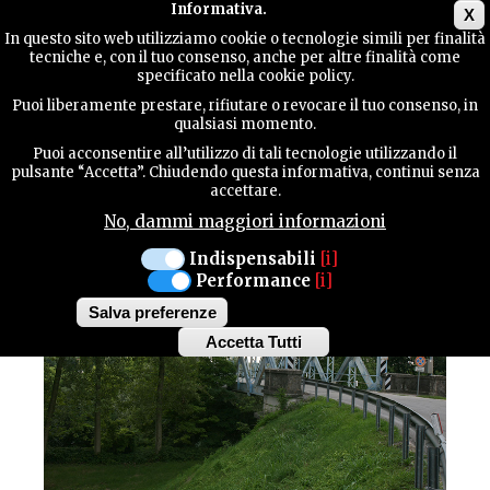
Main menu
Informativa.
X
In questo sito web utilizziamo cookie o tecnologie simili per finalità
tecniche e, con il tuo consenso, anche per altre finalità come
GUIDA
specificato nella cookie policy.
UTILE
Natura / Parchi
Puoi liberamente prestare, rifiutare o revocare il tuo consenso, in
PRATA DI PORDENONE
qualsiasi momento.
PONTE DI FERRO
Puoi acconsentire all’utilizzo di tali tecnologie utilizzando il
CONTATTI
pulsante “Accetta”. Chiudendo questa informativa, continui senza
accettare.
No, dammi maggiori informazioni
CERCA
Indispensabili
[i]
Performance
[i]
Salva preferenze
Accetta Tutti
Withdraw
consent