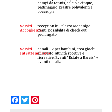
campi da tennis, calcio a cinque,
pattinaggio, piastre polivalenti e
bocce, pis
Servizi
reception in Palazzo Mocenigo
Accoglienza
Centi, possibilità di check out
prolungato
Servizi
canali TV per bambini, area giochi
Intrattenimento
all'aperto, attività sportive e
ricreative. Eventi “Estate a Barcis” +
eventi natalizi
Facebook
Twitter
Pinterest