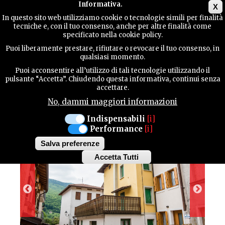
Main menu
Informativa.
X
In questo sito web utilizziamo cookie o tecnologie simili per finalità
tecniche e, con il tuo consenso, anche per altre finalità come
GUIDA
specificato nella cookie policy.
UTILE
ALBERGO DIFFUSO
Puoi liberamente prestare, rifiutare o revocare il tuo consenso, in
ALBERGO DIFFUSO
qualsiasi momento.
Puoi acconsentire all’utilizzo di tali tecnologie utilizzando il
BARCIS - CJASA
CONTATTI
pulsante “Accetta”. Chiudendo questa informativa, continui senza
accettare.
MARISA
No, dammi maggiori informazioni
CERCA
Indispensabili
[i]
Performance
[i]
Salva preferenze
Accetta Tutti
Withdraw
consent