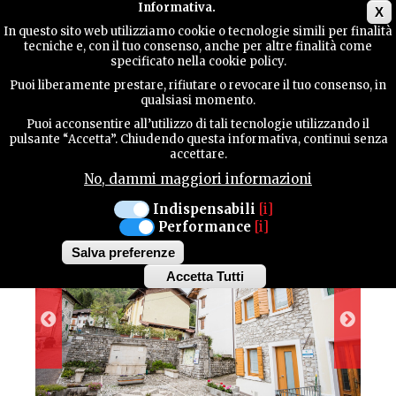
Main menu
Informativa.
X
In questo sito web utilizziamo cookie o tecnologie simili per finalità
tecniche e, con il tuo consenso, anche per altre finalità come
GUIDA
specificato nella cookie policy.
UTILE
ALBERGO DIFFUSO
Puoi liberamente prestare, rifiutare o revocare il tuo consenso, in
ALBERGO DIFFUSO
qualsiasi momento.
Puoi acconsentire all’utilizzo di tali tecnologie utilizzando il
BARCIS - CJASA RESSA
CONTATTI
pulsante “Accetta”. Chiudendo questa informativa, continui senza
accettare.
No, dammi maggiori informazioni
CERCA
Indispensabili
[i]
Performance
[i]
Salva preferenze
Accetta Tutti
Withdraw
consent