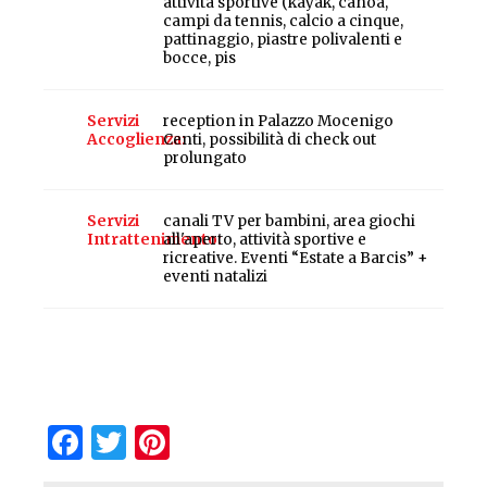
attività sportive (kayak, canoa,
campi da tennis, calcio a cinque,
pattinaggio, piastre polivalenti e
bocce, pis
Servizi
reception in Palazzo Mocenigo
Accoglienza
Centi, possibilità di check out
prolungato
Servizi
canali TV per bambini, area giochi
Intrattenimento
all'aperto, attività sportive e
ricreative. Eventi “Estate a Barcis” +
eventi natalizi
Facebook
Twitter
Pinterest