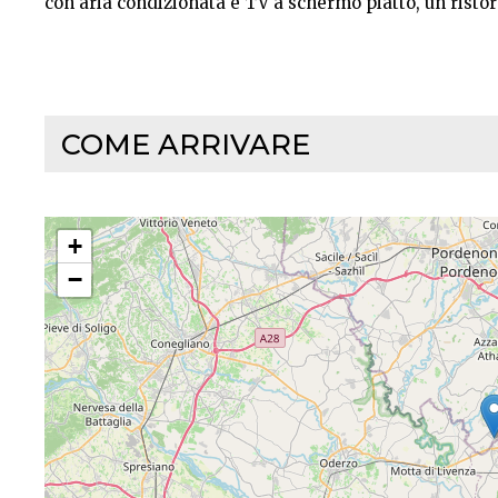
con aria condizionata e TV a schermo piatto, un ristor
COME ARRIVARE
+
−