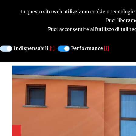
GUIDA STAGIONA
In questo sito web utilizziamo cookie o tecnologie s
Puoi liberame
Puoi acconsentire all’utilizzo di tali 
BED&BREAKFAST
VOCE DEL SOLE
Indispensabili
[i]
Performance
[i]