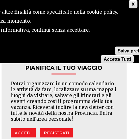
X
ILE
CONTATTI
CERCA
 altre finalità come specificato nella cookie policy.
siasi momento.
a informativa, continui senza accettare.
Facebook
Twitter
Pinterest
Salva pre
Accetta Tutti
PIANIFICA IL TUO VIAGGIO
Potrai organizzare in un comodo calendario
le attività da fare, localizzare su una mappa i
luoghi da visitare, salvare gli itinerari e gli
eventi creando così il programma della tua
vacanza. Riceverai inoltre la newsletter con
tutte le novità della nostra Provincia. Entra
subito nell'area personale!
ACCEDI
REGISTRATI