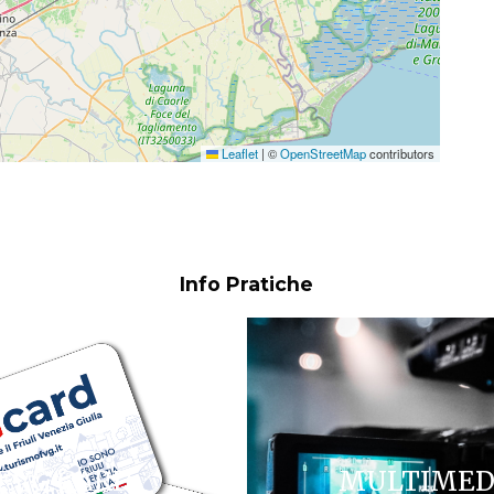
Leaflet
|
©
OpenStreetMap
contributors
Info Pratiche
FVG CARD
MULTIMED