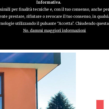
Informativa.
LE
COSA FARE
OSPITALITÀ
GUIDA UT
imili per finalità tecniche e, con il tuo consenso, anche per
nte prestare, rifiutare o revocare il tuo consenso, in qual
tecnologie utilizzando il pulsante “Accetta”. Chiudendo quest
No, dammi maggiori informazioni